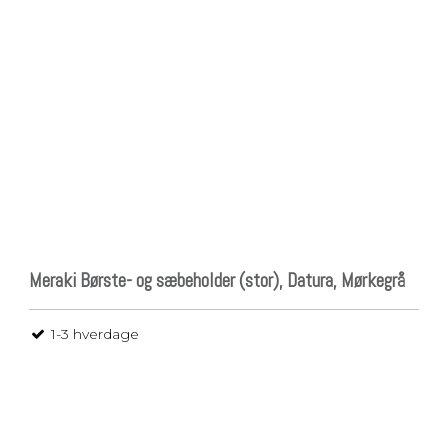
Pladsbesparende
vasketøjskurv
Vasketøjskurve
Vasketøjskurv m.
sortering
Vasketøjsposer
Meraki Børste- og sæbeholder (stor), Datura, Mørkegrå
1-3 hverdage