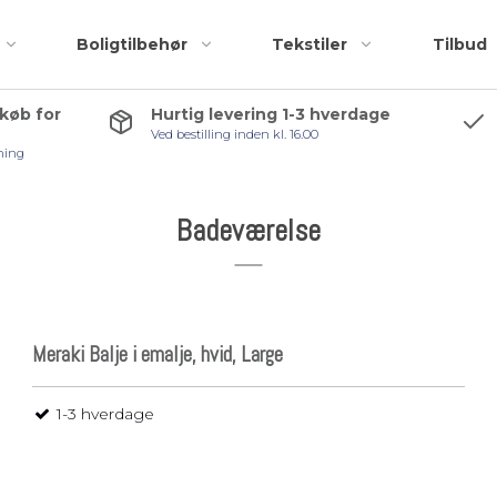
Boligtilbehør
Tekstiler
Tilbud
 køb for
Hurtig levering 1-3 hverdage
Ved bestilling inden kl. 16.00
Badeforhæng
Accessories
ning
Bademåtter
Bruseskraber
Håndklæder
Håndklædekroge
Badeværelse
Kosmetiktasker og
Håndklædestang
r
toilettasker
Pedalspande
Toiletbørster
Meraki Balje i emalje, hvid, Large
Toiletrulleholder
Tilbehørspakker
1-3 hverdage