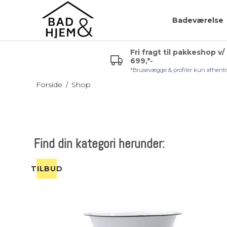
Badeværelse
Fri fragt til pakkeshop v/
699,*-
r (VVS)
Glashylde badeværelse
Badeværelsespejle
*Brusevægge & profiler kun afhent
uden lys
Hjørnehylde
Forside
/
Shop
Sminkespejl
l håndvask
Hylde uden skruer
Spejl med lys
Sæbehylde
Badeværelsesmøble
Find din kategori herunder:
TILBUD