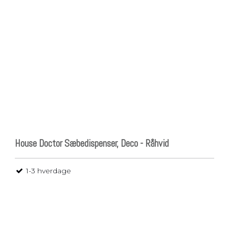
Pladsbesparende
vasketøjskurv
Vasketøjskurve
Vasketøjskurv m.
sortering
Vasketøjsposer
House Doctor Sæbedispenser, Deco - Råhvid
1-3 hverdage