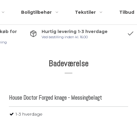
Boligtilbehør
Tekstiler
Tilbud
 køb for
Hurtig levering 1-3 hverdage
Ved bestilling inden kl. 16.00
Badeforhæng
Accessories
ning
Bademåtter
Bruseskraber
Håndklæder
Håndklædekroge
Badeværelse
Kosmetiktasker og
Håndklædestang
r
toilettasker
Pedalspande
Toiletbørster
House Doctor Forged knage - Messingbelagt
Toiletrulleholder
Tilbehørspakker
1-3 hverdage