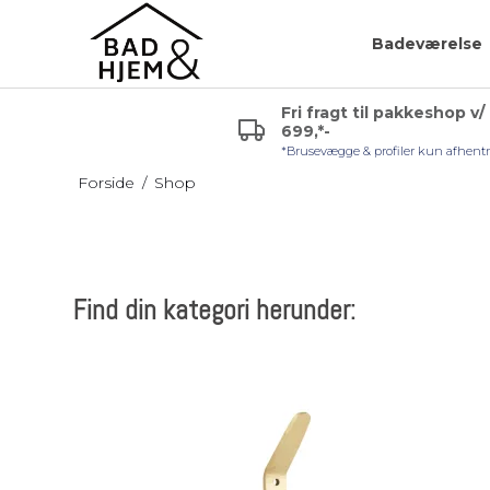
Badeværelse
Fri fragt til pakkeshop v/
699,*-
r (VVS)
Glashylde badeværelse
Badeværelsespejle
*Brusevægge & profiler kun afhent
uden lys
Hjørnehylde
Forside
/
Shop
Sminkespejl
l håndvask
Hylde uden skruer
Spejl med lys
Sæbehylde
Badeværelsesmøble
Find din kategori herunder: