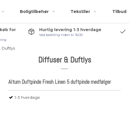
Boligtilbehør
Tekstiler
Tilbud
 køb for
Hurtig levering 1-3 hverdage
Ved bestilling inden kl. 16.00
Badeforhæng
Accessories
ning
Bademåtter
Bruseskraber
 Duftlys
Håndklæder
Håndklædekroge
Diffuser & Duftlys
Kosmetiktasker og
Håndklædestang
r
toilettasker
Pedalspande
Altum Duftpinde Fresh Linen 5 duftpinde medfølger
Toiletbørster
Toiletrulleholder
1-3 hverdage
Tilbehørspakker