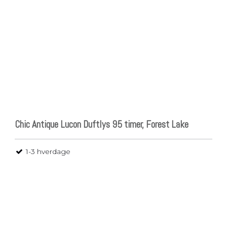
Pladsbesparende
vasketøjskurv
Vasketøjskurve
Vasketøjskurv m.
sortering
Vasketøjsposer
Chic Antique Lucon Duftlys 95 timer, Forest Lake
1-3 hverdage