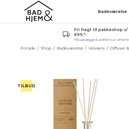
Badeværelse
Fri fragt til pakkeshop v/
699,*-
r (VVS)
Glashylde badeværelse
Badeværelsespejle
*Brusevægge & profiler kun afhent
uden lys
Hjørnehylde
Forside
/
Shop
/
Badeværelse
/
Velvære
/
Diffuser &
Sminkespejl
l håndvask
Hylde uden skruer
Spejl med lys
Sæbehylde
Badeværelsesmøble
TILBUD