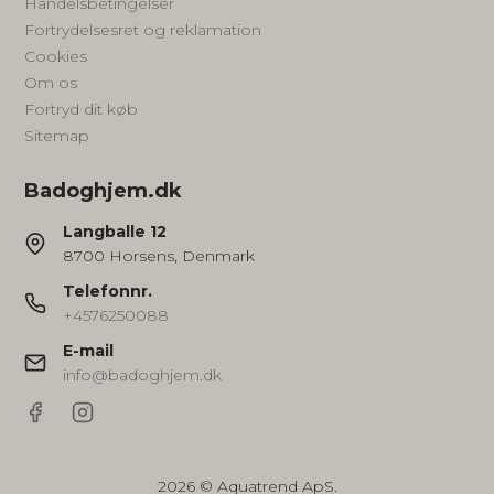
Handelsbetingelser
Fortrydelsesret og reklamation
Cookies
Om os
Fortryd dit køb
Sitemap
Badoghjem.dk
Langballe 12
8700 Horsens, Denmark
Telefonnr.
+4576250088
E-mail
info@badoghjem.dk
2026 © Aquatrend ApS.