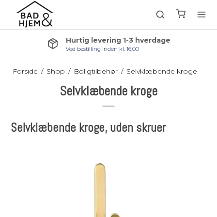
Kundeservice & support
Ring på 76 25 00 88 og få hjælp
Forside
/
Shop
/
Boligtilbehør
/
Selvklæbende kroge
Selvklæbende kroge
Selvklæbende kroge, uden skruer