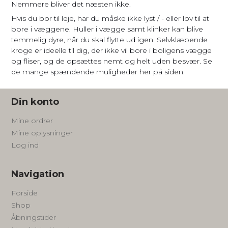
Nemmere bliver det næsten ikke.
Hvis du bor til leje, har du måske ikke lyst / - eller lov til at
bore i væggene. Huller i vægge samt klinker kan blive
temmelig dyre, når du skal flytte ud igen. Selvklæbende
kroge er ideelle til dig, der ikke vil bore i boligens vægge
og fliser, og de opsættes nemt og helt uden besvær. Se
de mange spændende muligheder her på siden.
Din konto
Mine ordrer
Mine oplysninger
Log ind
Navigation
Forside
Shop
Åbningstider