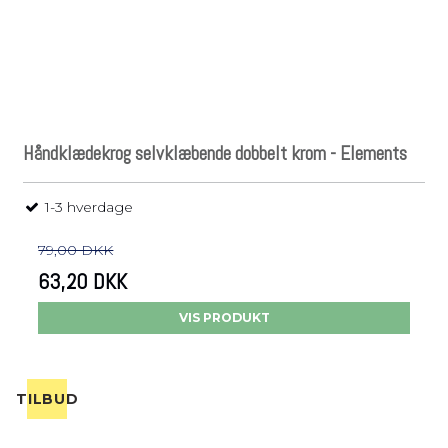
Håndklædekrog selvklæbende dobbelt krom - Elements
1-3 hverdage
79,00 DKK
63,20 DKK
VIS PRODUKT
TILBUD