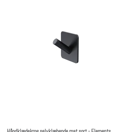
Håndklædekrog selvklæbende mat sort - Elements