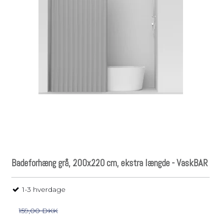
Badeforhæng grå, 200x220 cm, ekstra længde - VaskBAR
1-3 hverdage
159,00 DKK