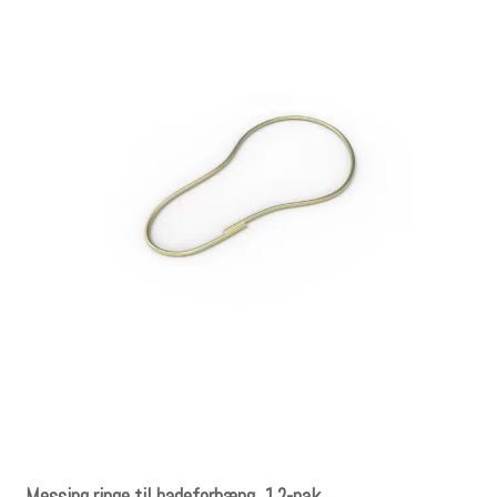
Messing ringe til badeforhæng, 12-pak