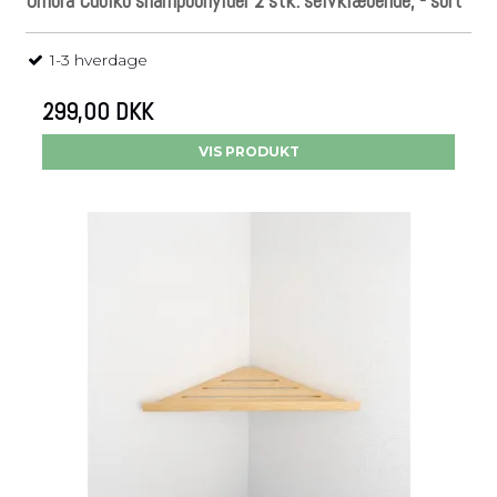
Umbra Cubiko shampoohylder 2 stk. selvklæbende, - sort
1-3 hverdage
299,00 DKK
VIS PRODUKT