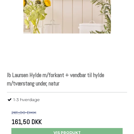
Ib Laursen Hylde m/forkant + vendbar til hylde
m/tværstang under, natur
1-3 hverdage
269,00 DKK
161,50 DKK
VIS PRODUKT