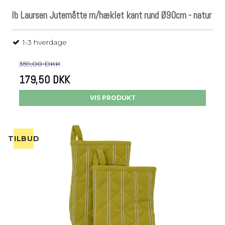
Ib Laursen Jutemåtte m/hæklet kant rund Ø90cm - natur
1-3 hverdage
359,00 DKK
179,50 DKK
VIS PRODUKT
TILBUD