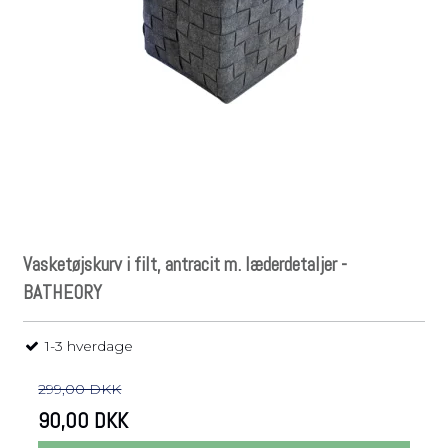
Vasketøjskurv i filt, antracit m. læderdetaljer -
BATHEORY
1-3 hverdage
299,00 DKK
90,00 DKK