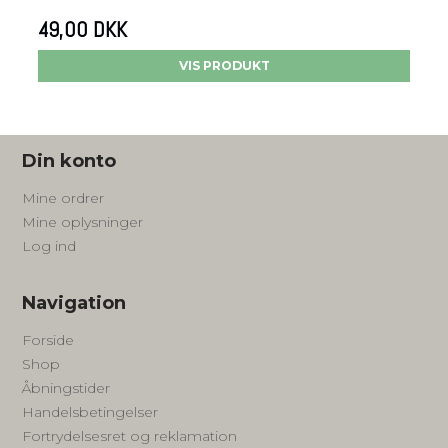
49,00 DKK
VIS PRODUKT
Din konto
Mine ordrer
Mine oplysninger
Log ind
Navigation
Forside
Shop
Åbningstider
Handelsbetingelser
Fortrydelsesret og reklamation