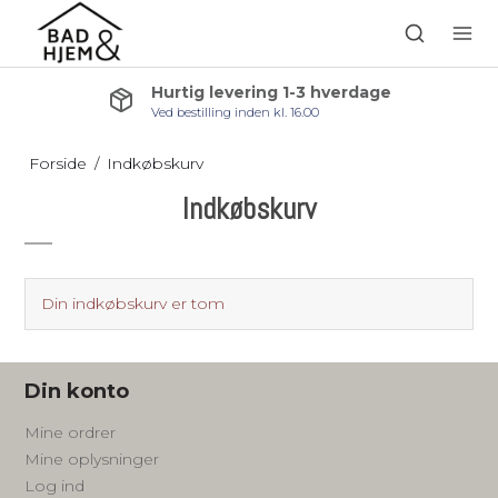
Hurtig levering 1-3 hverdage
Ved bestilling inden kl. 16.00
Forside
/
Indkøbskurv
Indkøbskurv
Din indkøbskurv er tom
Din konto
Mine ordrer
Mine oplysninger
Log ind