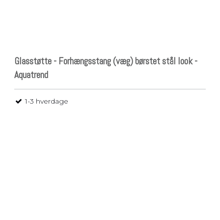
Glasstøtte - Forhængsstang (væg) børstet stål look -
Aquatrend
1-3 hverdage