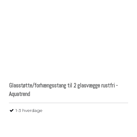
Pladsbesparende
vasketøjskurv
Vasketøjskurve
Vasketøjskurv m.
sortering
Vasketøjsposer
Glasstøtte/forhængsstang til 2 glasvægge rustfri -
Aquatrend
1-3 hverdage