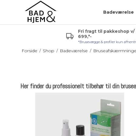
Badeværelse
Fri fragt til pakkeshop v/
699,*-
r (VVS)
Glashylde badeværelse
Badeværelsespejle
*Brusevægge & profiler kun afhent
uden lys
Hjørnehylde
Forside
/
Shop
/
Badeværelse
/
Bruseafskærmninge
Sminkespejl
l håndvask
Hylde uden skruer
Spejl med lys
Sæbehylde
Badeværelsesmøble
Her finder du professionelt tilbehør til din bru