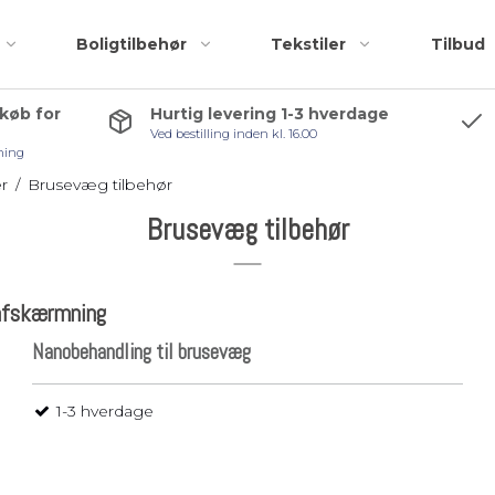
Boligtilbehør
Tekstiler
Tilbud
 køb for
Hurtig levering 1-3 hverdage
Ved bestilling inden kl. 16.00
Badeforhæng
Accessories
ning
Bademåtter
Bruseskraber
r
/
Brusevæg tilbehør
Håndklæder
Håndklædekroge
Brusevæg tilbehør
Kosmetiktasker og
Håndklædestang
r
toilettasker
Pedalspande
seafskærmning
Toiletbørster
Nanobehandling til brusevæg
Toiletrulleholder
Tilbehørspakker
1-3 hverdage