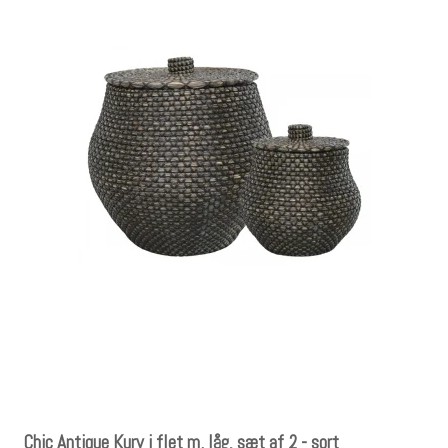
Chic Antique Kurv i flet m. låg, sæt af 2 - sort