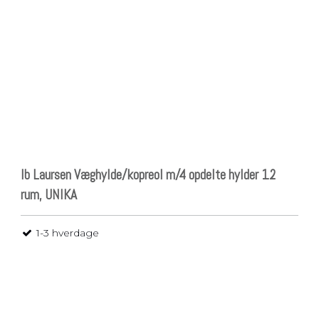
Pladsbesparende
vasketøjskurv
Vasketøjskurve
Vasketøjskurv m.
sortering
Vasketøjsposer
Ib Laursen Væghylde/kopreol m/4 opdelte hylder 12
rum, UNIKA
1-3 hverdage