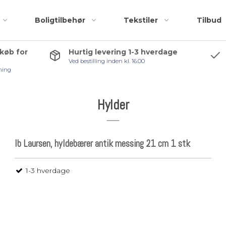
Boligtilbehør
Tekstiler
Tilbud
 køb for
Hurtig levering 1-3 hverdage
Ved bestilling inden kl. 16.00
Badeforhæng
Accessories
ning
Bademåtter
Bruseskraber
Håndklæder
Håndklædekroge
Hylder
Kosmetiktasker og
Håndklædestang
r
toilettasker
Pedalspande
Ib Laursen, hyldebærer antik messing 21 cm 1 stk
Toiletbørster
Toiletrulleholder
1-3 hverdage
Tilbehørspakker