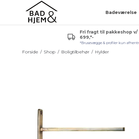
Badeværelse
Fri fragt til pakkeshop v/
699,*-
r (VVS)
Glashylde badeværelse
Badeværelsespejle
*Brusevægge & profiler kun afhent
uden lys
Hjørnehylde
Forside
/
Shop
/
Boligtilbehør
/
Hylder
Sminkespejl
l håndvask
Hylde uden skruer
Spejl med lys
Sæbehylde
Badeværelsesmøble