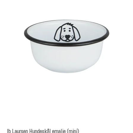
Ib Laursen Hundeskål emalje (mini)