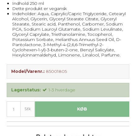
Indhold 250 ml
Dette produkt er vegansk
Indeholder: Aqua, Caprylic/Capric Triglyceride, Cetearyl
Alcohol, Glycerin, Glyceryl Stearate Citrate, Glyceryl
Stearate, Stearic acid, Panthenol, Carbomer, Sodium
PCA, Sodium Lauroyl Glutamate, Sodium Levulinate,
Glyceryl Caprylate, Triethanolamine, Tocopherol,
Potassium Sorbate, Helianthus Annuus Seed Oil, D-
Pantolactone, 3-Methyl-4-(2,6,6-Trimethyl-2-
Cyclohexen-1-yl)-3-buten-2-one, Benzyl Salicylate,
Hexylcinnamaldehyd, Limonene, Linalool, Parfume.
Model/Varenr.:
85001805
Lagerstatus:
1-3 hverdage
KØB
Stk