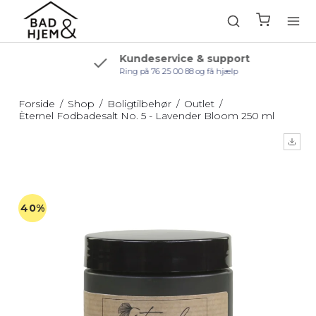
Kundeservice & support
Ring på 76 25 00 88 og få hjælp
Forside
/
Shop
/
Boligtilbehør
/
Outlet
/
Èternel Fodbadesalt No. 5 - Lavender Bloom 250 ml
40%