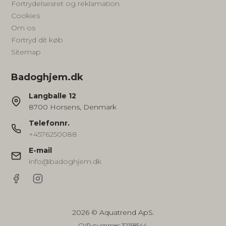
Fortrydelsesret og reklamation
Cookies
Om os
Fortryd dit køb
Sitemap
Badoghjem.dk
Langballe 12
8700 Horsens, Denmark
Telefonnr.
+4576250088
E-mail
info@badoghjem.dk
2026 © Aquatrend ApS.
CVR-nummer: 32158544