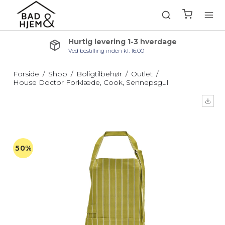
Kundeservice & support
Ring på 76 25 00 88 og få hjælp
Forside
/
Shop
/
Boligtilbehør
/
Outlet
/
House Doctor Forklæde, Cook, Sennepsgul
50%