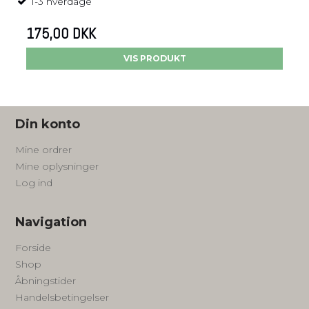
1-3 hverdage
175,00 DKK
VIS PRODUKT
Din konto
Mine ordrer
Mine oplysninger
Log ind
Navigation
Forside
Shop
Åbningstider
Handelsbetingelser