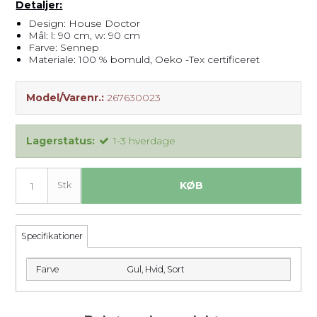
Detaljer:
Design: House Doctor
Mål: l: 90 cm, w: 90 cm
Farve: Sennep
Materiale: 100 % bomuld, Oeko -Tex certificeret
Model/Varenr.:
267630023
Lagerstatus:
1-3 hverdage
KØB
Stk
Specifikationer
Farve
Gul,
Hvid,
Sort