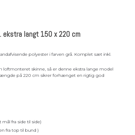
. ekstra langt 150 x 220 cm
ndafvisende polyester i farven grå. Komplet sæt inkl.
er en loftmonteret skinne, så er denne ekstra lange model
 længde på 220 cm sikrer forhænget en rigtig god
ål fra side til side)
fra top til bund )