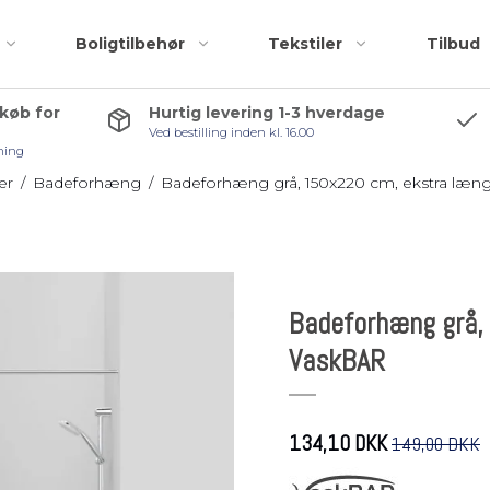
Boligtilbehør
Tekstiler
Tilbud
 køb for
Hurtig levering 1-3 hverdage
Ved bestilling inden kl. 16.00
Badeforhæng
Accessories
ning
Bademåtter
Bruseskraber
er
/
Badeforhæng
/
Badeforhæng grå, 150x220 cm, ekstra læn
Håndklæder
Håndklædekroge
Kosmetiktasker og
Håndklædestang
r
toilettasker
Pedalspande
Badeforhæng grå,
Toiletbørster
VaskBAR
Toiletrulleholder
Tilbehørspakker
134,10 DKK
149,00 DKK