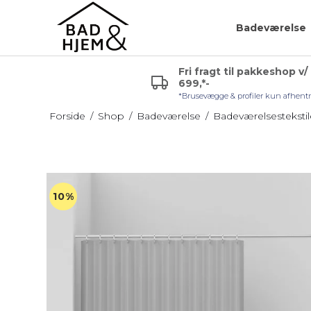
Badeværelse
Fri fragt til pakkeshop v/
699,*-
r (VVS)
Glashylde badeværelse
Badeværelsespejle
*Brusevægge & profiler kun afhent
uden lys
Hjørnehylde
Forside
/
Shop
/
Badeværelse
/
Badeværelsestekstil
Sminkespejl
l håndvask
Hylde uden skruer
Spejl med lys
Sæbehylde
Badeværelsesmøble
10%