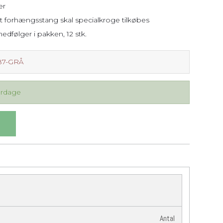
er
t forhængsstang skal specialkroge tilkøbes
edfølger i pakken, 12 stk.
87-GRÅ
erdage
Antal