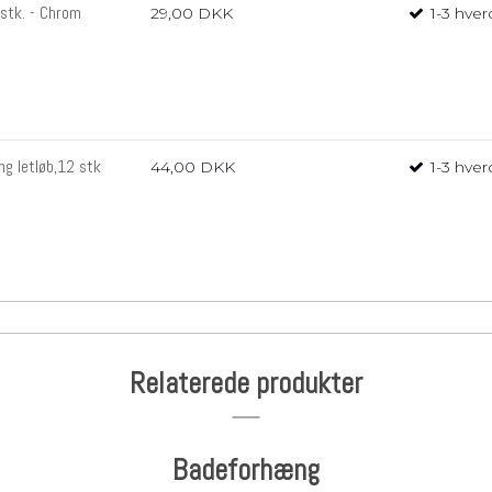
 stk. - Chrom
29,00 DKK
1-3 hve
ng letløb,12 stk
44,00 DKK
1-3 hve
Relaterede produkter
Badeforhæng