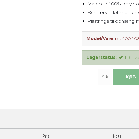
Materiale: 100% polyest
Bemærk til loftmontere
Plastringe til ophæng m
Model/Varenr.:
400-10
Lagerstatus:
1-3 hv
KØB
Stk
Pris
Note