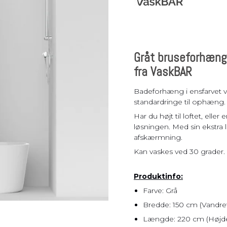
Pladsbesparende
vasketøjskurv
Vasketøjskurve
Vasketøjskurv m.
Gråt bruseforhæng
sortering
fra VaskBAR
Vasketøjsposer
Badeforhæng i ensfarvet va
standardringe til ophæng.
Har du højt til loftet, ell
løsningen. Med sin ekstra
afskærmning.
Kan vaskes ved 30 grader.
Produktinfo:
Farve: Grå
Bredde: 150 cm (Vandret m
Længde: 220 cm (Højden 