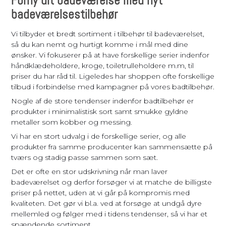
Forny dit badeværelse med nyt
badeværelsestilbehør
Vi tilbyder et bredt sortiment i tilbehør til badeværelset,
så du kan nemt og hurtigt komme i mål med dine
ønsker. Vi fokuserer på at have forskellige serier indenfor
håndklædeholdere, kroge, toiletrulleholdere m.m, til
priser du har råd til. Ligeledes har shoppen ofte forskellige
tilbud i forbindelse med kampagner på vores badtilbehør.
Nogle af de store tendenser indenfor badtilbehør er
produkter i minimalistisk sort samt smukke gyldne
metaller som kobber og messing.
Vi har en stort udvalg i de forskellige serier, og alle
produkter fra samme producenter kan sammensætte på
tværs og stadig passe sammen som sæt.
Det er ofte en stor udskrivning når man laver
badeværelset og derfor forsøger vi at matche de billigste
priser på nettet, uden at vi går på kompromis med
kvaliteten. Det gør vi bl.a. ved at forsøge at undgå dyre
mellemled og følger med i tidens tendenser, så vi har et
spændende sortiment.