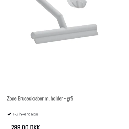
Zone Bruseskraber m. holder - grå
1-3 hverdage
299,00 DKK