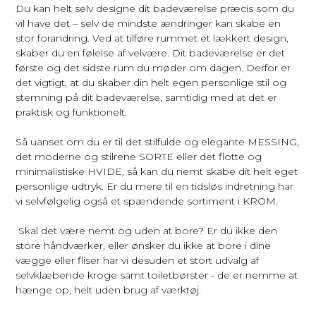
Du kan helt selv designe dit badeværelse præcis som du
vil have det – selv de mindste ændringer kan skabe en
stor forandring. Ved at tilføre rummet et lækkert design,
skaber du en følelse af velvære. Dit badeværelse er det
første og det sidste rum du møder om dagen. Derfor er
det vigtigt, at du skaber din helt egen personlige stil og
stemning på dit badeværelse, samtidig med at det er
praktisk og funktionelt.
Så uanset om du er til det stilfulde og elegante MESSING,
det moderne og stilrene SORTE eller det flotte og
minimalistiske HVIDE, så kan du nemt skabe dit helt eget
personlige udtryk. Er du mere til en tidsløs indretning har
vi selvfølgelig også et spændende sortiment i KROM.
Skal det være nemt og uden at bore? Er du ikke den
store håndværker, eller ønsker du ikke at bore i dine
vægge eller fliser har vi desuden et stort udvalg af
selvklæbende kroge samt toiletbørster - de er nemme at
hænge op, helt uden brug af værktøj.