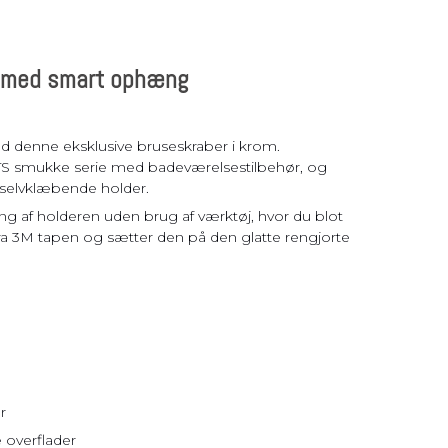
, med smart ophæng
d denne eksklusive bruseskraber i krom.
S smukke serie med badeværelsestilbehør, og
elvklæbende holder.
ng af holderen uden brug af værktøj, hvor du blot
 fra 3M tapen og sætter den på den glatte rengjorte
r
e overflader