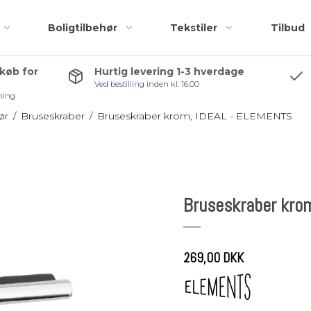
Boligtilbehør
Tekstiler
Tilbud
 køb for
Hurtig levering 1-3 hverdage
Ved bestilling inden kl. 16.00
Badeforhæng
Accessories
ning
Bademåtter
Bruseskraber
ør
/
Bruseskraber
/
Bruseskraber krom, IDEAL - ELEMENTS
Håndklæder
Håndklædekroge
Kosmetiktasker og
Håndklædestang
r
toilettasker
Pedalspande
Bruseskraber kro
Toiletbørster
Toiletrulleholder
Tilbehørspakker
269,00 DKK