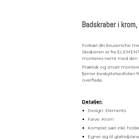
Pladsbesparende
vasketøjskurv
Vasketøjskurve
Badskraber i krom
Vasketøjskurv m.
sortering
Vasketøjsposer
Forkæl din bruseniche me
Skraberen er fra ELEMENT
monteres nemt med den s
Praktisk og smart monteri
fjerner beskyttelsesfolien
overflade.
Detaljer:
Design: Elements
Farve: Krom
Komplet sæt inkl. holde
Egner sig til glatte/plan