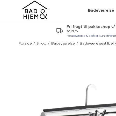
Badeværelse
Fri fragt til pakkeshop v/
699,*-
r (VVS)
Glashylde badeværelse
Badeværelsespejle
*Brusevægge & profiler kun afhent
uden lys
Hjørnehylde
Forside
/
Shop
/
Badeværelse
/
Badeværelsestilbeh
Sminkespejl
l håndvask
Hylde uden skruer
Spejl med lys
Sæbehylde
Badeværelsesmøble