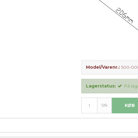
Model/Varenr.:
500-00
Lagerstatus:
På lag
KØB
Stk