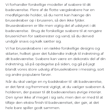
Vi forhandler forskellige modeller af svabere til dit
badeværelse. Flere af de flotte vægskrabere har en
medfølgende holder, så du nemt kan hænge din
bruseskraber op i bruseren, så den ikke fylder.
Bruseskraberen er lille men vigtig del af udstyret i dit
badeværelse. Brug de forskellige svabere til at rengøre
brusenichen for sæberester og vand, så du derved
undgår snavs og kalk sætter sig.
Vi har bruseskrabere i en række forskellige designs og
stilarter, hvilket giver det fuldendte indtryk til indretning af
dit badeværelse. Svabere kan være en dekorativ del af din
indretning, så på opdagelse på siden, og gå på jagt
blandt vores store udvalg af brusekrabere i messing, sort
og andre populære farver.
Når du skal vælge en ny badskraber til dit badeværelse,
er det først og fremmest vigtigt, at du vælger svaberen &
holderen, der passer til dit badeværelses øvrige interiør.
Den syner ikke af meget i sig selv, men den er med til at
tilføje den ekstra finish til badeværelset, der gør, at det
hele bare spiller godt sammen.