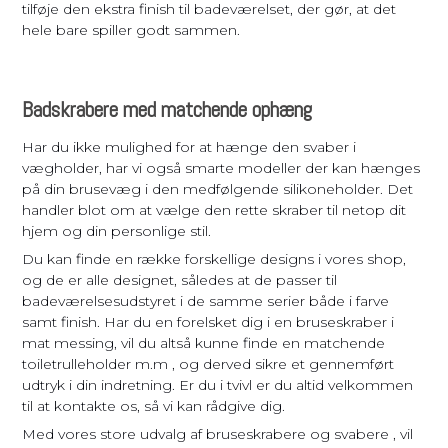
tilføje den ekstra finish til badeværelset, der gør, at det
hele bare spiller godt sammen.
Badskrabere med matchende ophæng
Har du ikke mulighed for at hænge den svaber i
vægholder, har vi også smarte modeller der kan hænges
på din brusevæg i den medfølgende silikoneholder. Det
handler blot om at vælge den rette skraber til netop dit
hjem og din personlige stil.
Du kan finde en række forskellige designs i vores shop,
og de er alle designet, således at de passer til
badeværelsesudstyret i de samme serier både i farve
samt finish. Har du en forelsket dig i en bruseskraber i
mat messing, vil du altså kunne finde en matchende
toiletrulleholder m.m , og derved sikre et gennemført
udtryk i din indretning. Er du i tvivl er du altid velkommen
til at kontakte os, så vi kan rådgive dig.
Med vores store udvalg af bruseskrabere og svabere , vil