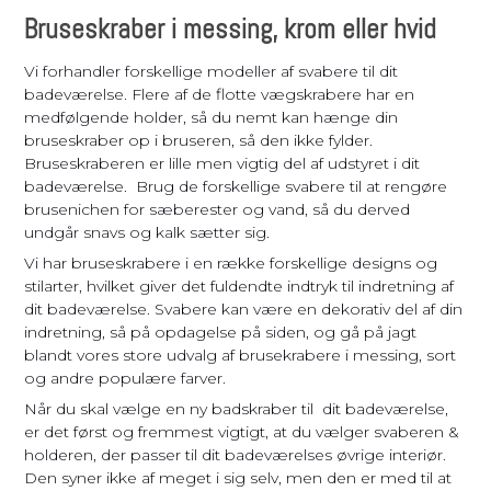
Bruseskraber i messing, krom eller hvid
Vi forhandler forskellige modeller af svabere til dit
badeværelse. Flere af de flotte vægskrabere har en
medfølgende holder, så du nemt kan hænge din
bruseskraber op i bruseren, så den ikke fylder.
Bruseskraberen er lille men vigtig del af udstyret i dit
badeværelse. Brug de forskellige svabere til at rengøre
brusenichen for sæberester og vand, så du derved
undgår snavs og kalk sætter sig.
Vi har bruseskrabere i en række forskellige designs og
stilarter, hvilket giver det fuldendte indtryk til indretning af
dit badeværelse. Svabere kan være en dekorativ del af din
indretning, så på opdagelse på siden, og gå på jagt
blandt vores store udvalg af brusekrabere i messing, sort
og andre populære farver.
Når du skal vælge en ny badskraber til dit badeværelse,
er det først og fremmest vigtigt, at du vælger svaberen &
holderen, der passer til dit badeværelses øvrige interiør.
Den syner ikke af meget i sig selv, men den er med til at