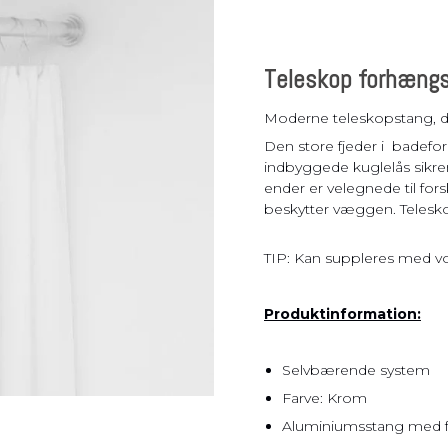
Pladsbesparende
vasketøjskurv
Vasketøjskurve
Teleskop forhængs
Vasketøjskurv m.
sortering
Moderne teleskopstang, d
Vasketøjsposer
Den store fjeder i badef
indbyggede kuglelås sikre
ender er velegnede til for
beskytter væggen. Telesko
TIP: Kan suppleres med v
Produktinformation:
Selvbærende system
Farve: Krom
Aluminiumsstang med 