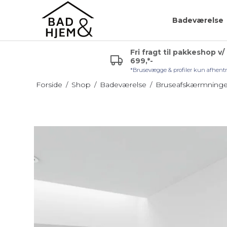
Badeværelse
Fri fragt til pakkeshop v/
699,*-
r (VVS)
Glashylde badeværelse
Badeværelsespejle
*Brusevægge & profiler kun afhent
uden lys
Hjørnehylde
Forside
/
Shop
/
Badeværelse
/
Bruseafskærmninge
Sminkespejl
l håndvask
Hylde uden skruer
Spejl med lys
Sæbehylde
Badeværelsesmøble