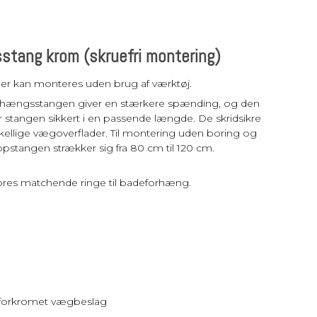
stang krom (skruefri montering)
er kan monteres uden brug af værktøj.
orhængsstangen giver en stærkere spænding, og den
r stangen sikkert i en passende længde. De skridsikre
skellige vægoverflader. Til montering uden boring og
pstangen strækker sig fra 80 cm til 120 cm.
ores matchende ringe til badeforhæng.
forkromet vægbeslag