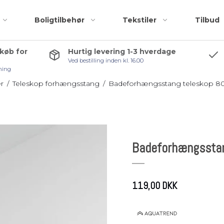
Boligtilbehør
Tekstiler
Tilbud
 køb for
Hurtig levering 1-3 hverdage
Ved bestilling inden kl. 16.00
Badeforhæng
Accessories
ning
Bademåtter
Bruseskraber
r
/
Teleskop forhængsstang
/
Badeforhængsstang teleskop 80
Håndklæder
Håndklædekroge
Kosmetiktasker og
Håndklædestang
r
toilettasker
Pedalspande
Badeforhængsstan
Toiletbørster
Toiletrulleholder
Tilbehørspakker
119,00 DKK