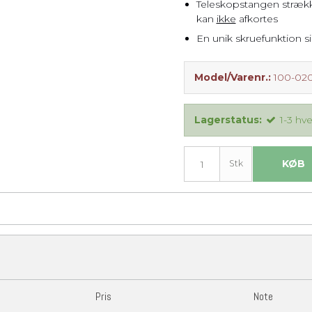
Teleskopstangen strække
kan
ikke
afkortes
En unik skruefunktion s
Model/Varenr.:
100-0
Lagerstatus:
1-3 hv
KØB
Stk
Pris
Note