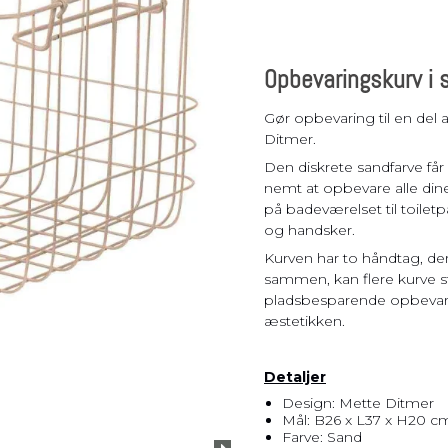
Pladsbesparende
vasketøjskurv
Vasketøjskurve
Opbevaringskurv i 
Vasketøjskurv m.
sortering
Gør opbevaring til en del 
Ditmer.
Vasketøjsposer
Den diskrete sandfarve får 
nemt at opbevare alle dine
på badeværelset til toilet
og handsker.
Kurven har to håndtag, der 
sammen, kan flere kurve s
pladsbesparende opbevar
æstetikken.
Detaljer
Design: Mette Ditmer
Mål: B26 x L37 x H20 c
Farve: Sand