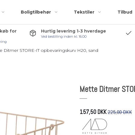
Boligtilbehør
Tekstiler
Tilbud
 køb for
Hurtig levering 1-3 hverdage
Ved bestilling inden kl. 16.00
Badeforhæng
Accessories
ning
Bademåtter
Bruseskraber
e Ditmer STORE-IT opbevaringskurv H20, sand
Håndklæder
Håndklædekroge
Kosmetiktasker og
Håndklædestang
r
toilettasker
Pedalspande
Mette Ditmer STO
Toiletbørster
Toiletrulleholder
Tilbehørspakker
157,50 DKK
225,00 DKK