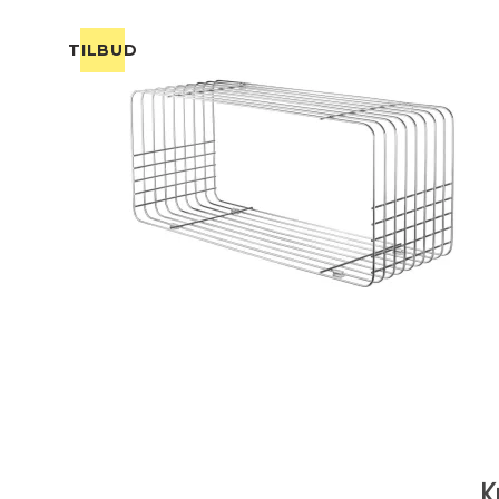
TILBUD
K