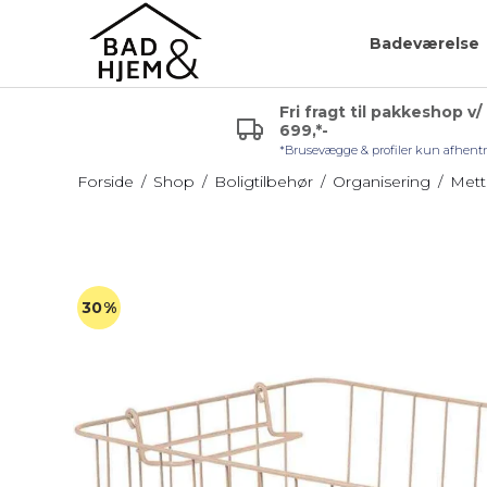
Badeværelse
Fri fragt til pakkeshop v/
699,*-
r (VVS)
Glashylde badeværelse
Badeværelsespejle
*Brusevægge & profiler kun afhent
uden lys
Hjørnehylde
Forside
/
Shop
/
Boligtilbehør
/
Organisering
/
Mett
Sminkespejl
l håndvask
Hylde uden skruer
Spejl med lys
Sæbehylde
Badeværelsesmøble
30%