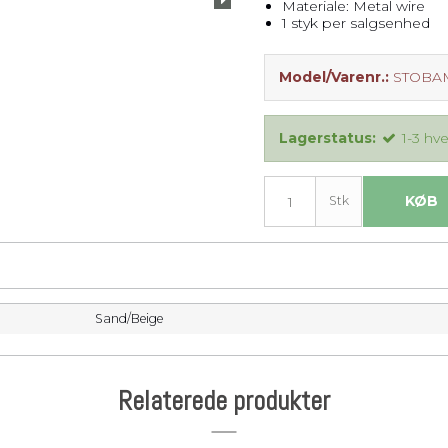
Materiale: Metal wire
1 styk per salgsenhed
Model/Varenr.:
STOBA
Lagerstatus:
1-3 hv
KØB
Stk
Sand/Beige
Relaterede produkter