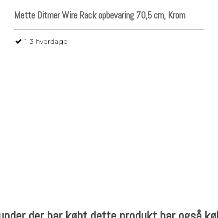
Mette Ditmer Wire Rack opbevaring 70,5 cm, Krom
1-3 hverdage
under der har købt dette produkt har også kø