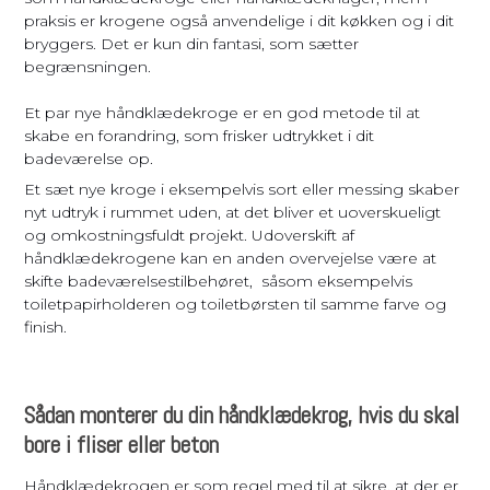
praksis er krogene også anvendelige i dit køkken og i dit
bryggers. Det er kun din fantasi, som sætter
begrænsningen.
Et par nye håndklædekroge er en god metode til at
skabe en forandring, som frisker udtrykket i dit
badeværelse op.
Et sæt nye kroge i eksempelvis sort eller messing skaber
nyt udtryk i rummet uden, at det bliver et uoverskueligt
og omkostningsfuldt projekt. Udoverskift af
håndklædekrogene kan en anden overvejelse være at
skifte badeværelsestilbehøret, såsom eksempelvis
toiletpapirholderen og toiletbørsten til samme farve og
finish.
Sådan monterer du din håndklædekrog, hvis du skal
bore i fliser eller beton
Håndklædekrogen er som regel med til at sikre, at der er