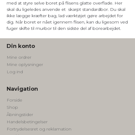
med at styre selve boret på flisens glatte overflade. Her
skal du ligeledes anvende et skarpt standardbor. Du skal
ikke lægge kræfter bag, lad værktøjet gøre arbejdet for
dig. Når boret er nået igennem flisen, kan du ligesom ved
fuger skifte til murbor til den sidste del af borearbejdet.
Din konto
Mine ordrer
Mine oplysninger
Log ind
Navigation
Forside
Shop
Åbningstider
Handelsbetingelser
Fortrydelsesret og reklamation