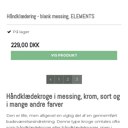
Håndklædering - blank messing, ELEMENTS
På lager
229,00 DKK
VIS PRODUKT
1
2
3
Håndklædekroge i messing, krom, sort og
i mange andre farver
Den er lille, men alligevel en vigtig del af en gennemført
badeværelsesindretning. Denne type kroge omtales ofte
som håndklædekroge eller håndklædeknager, men i