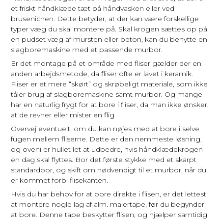
et friskt håndklæde tæt på håndvasken eller ved
brusenichen. Dette betyder, at der kan være forskellige
typer væg du skal montere på. Skal krogen sættes op på
en pudset væg af mursten eller beton, kan du benytte en
slagboremaskine med et passende murbor.
Er det montage på et område med fliser gælder der en
anden arbejdsmetode, da fliser ofte er lavet i keramik.
Fliser er et mere “skørt” og skrøbeligt materiale, som ikke
tåler brug af slagboremaskine samt murbor. Og mange
har en naturlig frygt for at bore i fliser, da man ikke ønsker,
at de revner eller mister en flig.
Overvej eventuelt, om du kan nøjes med at bore i selve
fugen mellem fliserne. Dette er den nemmeste løsning,
og oveni er hullet let at udbedre, hvis håndklædekrogen
en dag skal flyttes. Bor det første stykke med et skarpt
standardbor, og skift om nødvendigt til et murbor, når du
er kommet forbi flisekanten.
Hvis du har behov for at bore direkte i flisen, er det lettest
at montere nogle lag af alm. malertape, før du begynder
at bore. Denne tape beskytter flisen, og hjælper samtidig