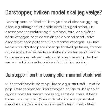
Dørstopper, hvilken model skal jeg vælge?
Dørstoppere er ideelle til beskyttelse af dine vægge og
døre, og bidrager til at holde dem i en god stand. En
dørstopper er praktisk og funktionel, fordi den skåner
både væggen som døren åbner op mod samt selve
dørgrebet som potentielt kan ramme væggen. Du kan
købe vore dørstoppere i mange forskellige farver, former
og designs. De fås både i enkelte modeller, samt i andre
flotte varianter i eksempelvis sort eller messing, der kan
være med til at sætte prikken i’et i din indretning.
Dørstopper i sort, messing eller minimalistisk hvid
Vi har traditionelle dørstop i krom og rustfrit stål. En af de
populære tendenser i indretningen er lige nu brugen af
gyldne metaller såsom messing, samt de mere stilrene
toner i sort og hvid. Ønsker du at din dørstopper skal
matche den øvrige indretning, så finder du helt sikkert