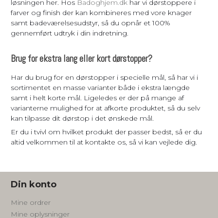
løsningen her. Hos
Badoghjem.dk
har vi dørstoppere i
farver og finish der kan kombineres med vore knager
samt badeværelsesudstyr, så du opnår et 100%
gennemført udtryk i din indretning.
Brug for ekstra lang eller kort dørstopper?
Har du brug for en dørstopper i specielle mål, så har vi i
sortimentet en masse varianter både i ekstra længde
samt i helt korte mål. Ligeledes er der på mange af
varianterne mulighed for at afkorte produktet, så du selv
kan tilpasse dit dørstop i det ønskede mål.
Er du i tvivl om hvilket produkt der passer bedst, så er du
altid velkommen til at kontakte os, så vi kan vejlede dig.
Din konto
Mine ordrer
Mine oplysninger