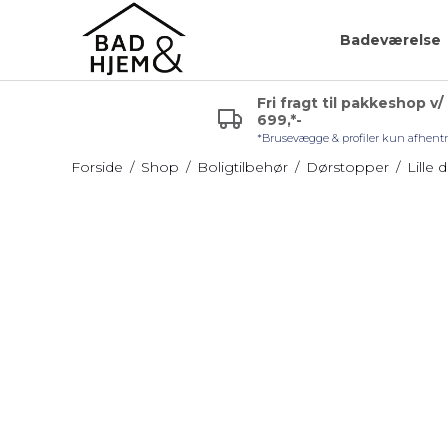
Badeværelse
Fri fragt til pakkeshop v/
699,*-
r (VVS)
Glashylde badeværelse
Badeværelsespejle
*Brusevægge & profiler kun afhent
uden lys
Hjørnehylde
Forside
/
Shop
/
Boligtilbehør
/
Dørstopper
/
Lille
Sminkespejl
l håndvask
Hylde uden skruer
Spejl med lys
Sæbehylde
Badeværelsesmøble