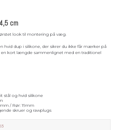
 4,5 cm
børstet look til montering på væg.
 hvid dup i silikone, der sikrer du ikke får mærker på
r en kort længde sammenlignet med en traditionel
it stål og hvid silikone
mm
0mm / Rør: 19mm
ende skruer og rawplugs
03