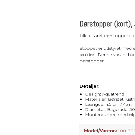
Pladsbesparende
vasketøjskurv
Vasketøjskurve
Dørstopper (kort),
Vasketøjskurv m.
sortering
Lille diskret dørstopper i 
Vasketøjsposer
Stoppet er udstyret med en
din dør. Denne variant ha
dørstopper.
Detaljer:
Design: Aquatrend
Materialer: Børstet rustfr
Længde: 4,5 cm / 45 
Diameter: Bagplade: 3
Monteres med medfølg
Model/Varenr.:
100-80