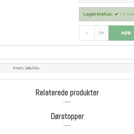
Lagerstatus:
1-3 hv
KØB
Stk
Krom,
Sølv/Alu
Relaterede produkter
Dørstopper