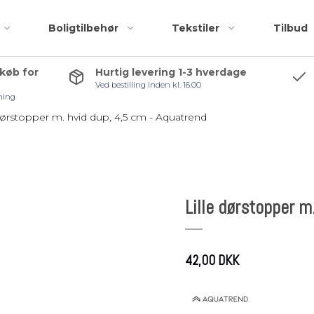
Boligtilbehør
Tekstiler
Tilbud
 køb for
Hurtig levering 1-3 hverdage
Ved bestilling inden kl. 16.00
Badeforhæng
Accessories
ning
Bademåtter
Bruseskraber
 dørstopper m. hvid dup, 4,5 cm - Aquatrend
Håndklæder
Håndklædekroge
Kosmetiktasker og
Håndklædestang
r
toilettasker
Pedalspande
Lille dørstopper m
Toiletbørster
Toiletrulleholder
Tilbehørspakker
42,00 DKK