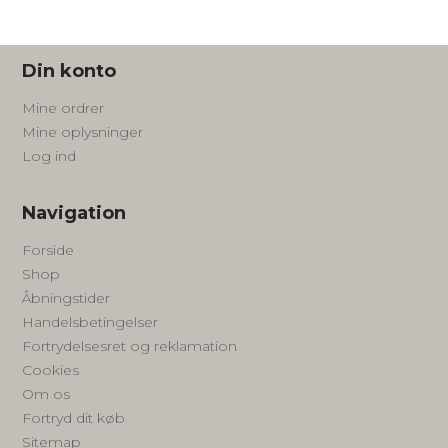
Din konto
Mine ordrer
Mine oplysninger
Log ind
Navigation
Forside
Shop
Åbningstider
Handelsbetingelser
Fortrydelsesret og reklamation
Cookies
Om os
Fortryd dit køb
Sitemap