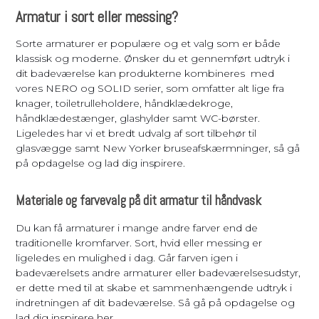
Armatur i sort eller messing?
Sorte armaturer er populære og et valg som er både
klassisk og moderne. Ønsker du et gennemført udtryk i
dit badeværelse kan produkterne kombineres med
vores NERO og SOLID serier, som omfatter alt lige fra
knager, toiletrulleholdere, håndklædekroge,
håndklædestænger, glashylder samt WC-børster.
Ligeledes har vi et bredt udvalg af sort tilbehør til
glasvægge samt New Yorker bruseafskærmninger, så gå
på opdagelse og lad dig inspirere.
Materiale og farvevalg på dit armatur til håndvask
Du kan få armaturer i mange andre farver end de
traditionelle kromfarver. Sort, hvid eller messing er
ligeledes en mulighed i dag. Går farven igen i
badeværelsets andre armaturer eller badeværelsesudstyr,
er dette med til at skabe et sammenhængende udtryk i
indretningen af dit badeværelse. Så gå på opdagelse og
lad dig inspirere her.