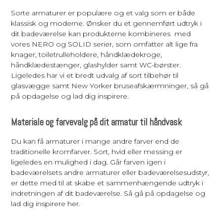
Sorte armaturer er populære og et valg som er både
klassisk og moderne. Ønsker du et gennemført udtryk i
dit badeværelse kan produkterne kombineres med
vores NERO og SOLID serier, som omfatter alt lige fra
knager, toiletrulleholdere, håndklædekroge,
håndklædestænger, glashylder samt WC-børster.
Ligeledes har vi et bredt udvalg af sort tilbehør til
glasvægge samt New Yorker bruseafskærmninger, så gå
på opdagelse og lad dig inspirere.
Materiale og farvevalg på dit armatur til håndvask
Du kan få armaturer i mange andre farver end de
traditionelle kromfarver. Sort, hvid eller messing er
ligeledes en mulighed i dag. Går farven igen i
badeværelsets andre armaturer eller badeværelsesudstyr,
er dette med til at skabe et sammenhængende udtryk i
indretningen af dit badeværelse. Så gå på opdagelse og
lad dig inspirere her.