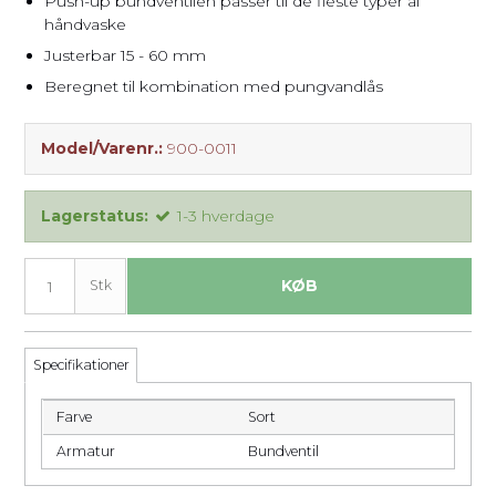
Push-up bundventilen passer til de fleste typer af
håndvaske
Justerbar 15 - 60 mm
Beregnet til kombination med pungvandlås
Model/Varenr.:
900-0011
Lagerstatus:
1-3 hverdage
KØB
Stk
Specifikationer
Farve
Sort
Armatur
Bundventil