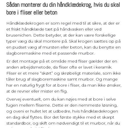
Sådan monterer du din håndklædekrog, hvis du skal
bore i fliser eller beton
Håndklædekrogen er som regel med til at sikre, at der er
et friskt håndklæde tæt på håndvasken eller ved
brusenichen. Dette betyder, at der kan være forskellige
typer væg du skal montere på. Skal krogen sættes op på
en pudset væg af mursten eller beton, kan du benytte en
slagboremaskine med et passende murbor.
Er det montage på et område med fliser gælder der en
anden arbejdsmetode, da fliser ofte er lavet i keramik.
Fliser er et mere “skørt” og skrøbeligt materiale, som ikke
tåler brug af slagboremaskine samt murbor. Og mange
har en naturlig frygt for at bore i fliser, da man ikke ønsker,
at de revner eller mister en flig.
Overvej eventuelt, om du kan nøjes med at bore i selve
fugen mellem fliserne. Dette er den nemmeste løsning,
og oveni er hullet let at udbedre, hvis håndklædekrogen
en dag skal flyttes. Bor det første stykke med et skarpt
standardbor, og skift om nødvendigt til et murbor, når du