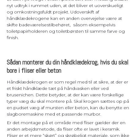
nyt udtryk i rummet uden, at det bliver et uoverskueligt
og omkostningsfuldt projekt. Udoverskift af
håndklædekrogene kan en anden overvejelse være at
skifte badeværelsestilbehøret, såsom eksempelvis
toiletpapirholderen og toiletbørsten til samme farve og
finish.
Sådan monterer du din håndklædekrog, hvis du skal
bore i fliser eller beton
Håndklædekrogen er som regel med til at sikre, at der er
et friskt håndklæde tæt på håndvasken eller ved
brusenichen. Dette betyder, at der kan være forskellige
typer væg du skal montere på. Skal krogen sættes op på
en pudset væg af mursten eller beton, kan du benytte en
slagboremaskine med et passende murbor.
Er det montage på et område med fliser gælder der en
anden arbejdsmetode, da fliser ofte er lavet i keramik.
Fliser er et mere “skørt” og skrøbeligt materiale, som ikke