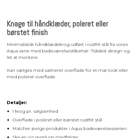
Knage til håndklæder, poleret eller
børstet finish
Minimalistisk håndklædekrog udført i rustfrit stål fra vores
Aqua serie med badeværelsestilbehør. Tidsløst design og
let at montere.
Kan vælges med satineret overflade for et mat look eller
med poleret overflade.
Detaljer:
1 krog pr. salgsenhed
Overflade i poleret eller børstet rustfrit stål
Matcher øvrige produkter i Aqua badeværelsesserien
Skruer og rawplugs medfølger