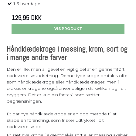
1-3 hverdage
129,95 DKK
VIS PRODUKT
Håndklædekroge i messing, krom, sort og
i mange andre farver
Den er lille, men alligevel en vigtig del af en gennemført
badeværelsesindretning. Denne type kroge omtales ofte
som håndklædekroge eller håndklædeknager, men i
praksis er krogene også anvendelige i dit køkken og i dit
bryggers. Det er kun din fantasi, som sætter
begrænsningen.
Et par nye håndklædekroge er en god metode til at
skabe en forandring, som frisker udtrykket i dit
badeværelse op.
Et sæt nye kroge i eksempelvis sort eller messing skaber