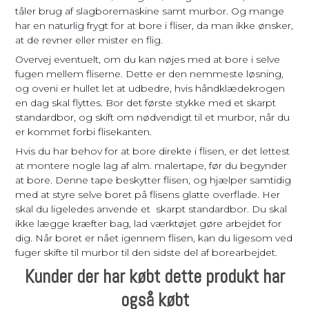
tåler brug af slagboremaskine samt murbor. Og mange
har en naturlig frygt for at bore i fliser, da man ikke ønsker,
at de revner eller mister en flig.
Overvej eventuelt, om du kan nøjes med at bore i selve
fugen mellem fliserne. Dette er den nemmeste løsning,
og oveni er hullet let at udbedre, hvis håndklædekrogen
en dag skal flyttes. Bor det første stykke med et skarpt
standardbor, og skift om nødvendigt til et murbor, når du
er kommet forbi flisekanten.
Hvis du har behov for at bore direkte i flisen, er det lettest
at montere nogle lag af alm. malertape, før du begynder
at bore. Denne tape beskytter flisen, og hjælper samtidig
med at styre selve boret på flisens glatte overflade. Her
skal du ligeledes anvende et skarpt standardbor. Du skal
ikke lægge kræfter bag, lad værktøjet gøre arbejdet for
dig. Når boret er nået igennem flisen, kan du ligesom ved
fuger skifte til murbor til den sidste del af borearbejdet.
Kunder der har købt dette produkt har
også købt