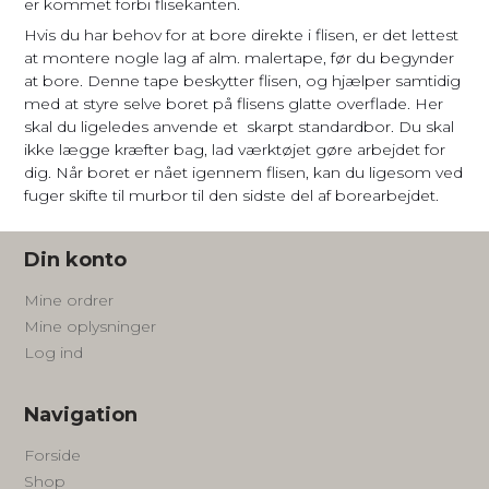
er kommet forbi flisekanten.
Hvis du har behov for at bore direkte i flisen, er det lettest
at montere nogle lag af alm. malertape, før du begynder
at bore. Denne tape beskytter flisen, og hjælper samtidig
med at styre selve boret på flisens glatte overflade. Her
skal du ligeledes anvende et skarpt standardbor. Du skal
ikke lægge kræfter bag, lad værktøjet gøre arbejdet for
dig. Når boret er nået igennem flisen, kan du ligesom ved
fuger skifte til murbor til den sidste del af borearbejdet.
Din konto
Mine ordrer
Mine oplysninger
Log ind
Navigation
Forside
Shop