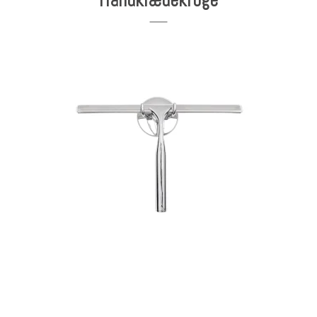
Håndklædekroge