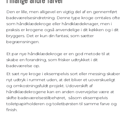
i mange andre farver
Den er lille, men alligevel en vigtig del af en gennemført
badeværelsesindretning. Denne type kroge omtales ofte
som håndklædekroge eller håndklædeknager, men i
praksis er krogene også anvendelige i dit køkken og i dit
bryggers. Det er kun din fantasi, som sætter
begrænsningen.
Et par nye håndklædekroge er en god metode til at
skabe en forandring, som frisker udtrykket i dit
badeværelse op.
Et sæt nye kroge i eksempelvis sort eller messing skaber
nyt udtryk i rummet uden, at det bliver et uoverskueligt
og omkostningsfuldt projekt. Udoverskift af
håndklædekrogene kan en anden overvejelse være at
skifte badeværelsestilbehøret, såsom eksempelvis
toiletpapirholderen og toiletbørsten til samme farve og
finish.