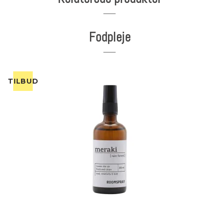
Fodpleje
TILBUD