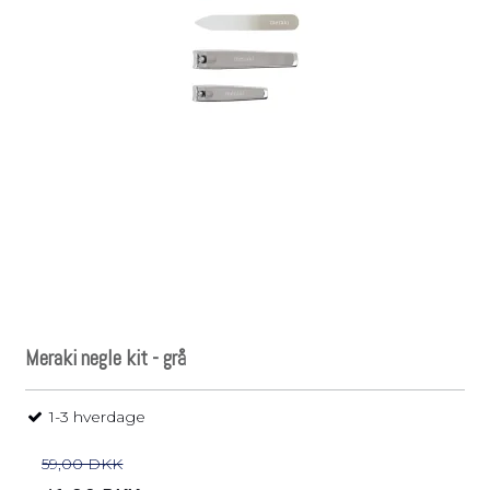
Meraki negle kit - grå
1-3 hverdage
59,00 DKK