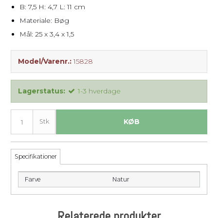
B: 7,5 H: 4,7 L: 11 cm
Materiale: Bøg
Mål: 25 x 3,4 x 1,5
Model/Varenr.:
15828
Lagerstatus:
1-3 hverdage
KØB
Stk
Specifikationer
Farve
Natur
Relaterede produkter