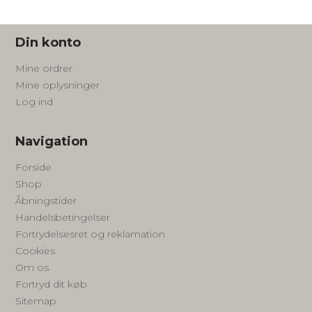
Din konto
Mine ordrer
Mine oplysninger
Log ind
Navigation
Forside
Shop
Åbningstider
Handelsbetingelser
Fortrydelsesret og reklamation
Cookies
Om os
Fortryd dit køb
Sitemap