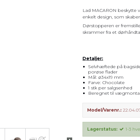
Pladsbesparende
vasketøjskurv
Lad MACARON beskytte væg
enkelt design, som skaber e
Vasketøjskurve
Dørstopperen er fremstill
Vasketøjskurv m.
skrammer fra et dørhåndt
sortering
Vasketøjsposer
Detaljer:
Selvhæftede på bagside,
porøse flader
Mål: ø34x19 mm
Farve: Chocolate
1 stk per salgsenhed
Beregnet til vægmont
Model/Varenr.:
22.04.0
Lagerstatus:
1-3 hv