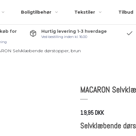
Boligtilbehør
Tekstiler
Tilbud
 køb for
Hurtig levering 1-3 hverdage
Ved bestilling inden kl. 16.00
Badeforhæng
Accessories
ning
Bademåtter
Bruseskraber
RON Selvklæbende dørstopper, brun
Håndklæder
Håndklædekroge
Kosmetiktasker og
Håndklædestang
r
toilettasker
Pedalspande
MACARON Selvklæb
Toiletbørster
Toiletrulleholder
Tilbehørspakker
19,95 DKK
Selvklæbende dørst