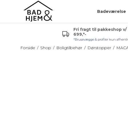
Badeværelse
Fri fragt til pakkeshop v/
699,*-
r (VVS)
Glashylde badeværelse
Badeværelsespejle
*Brusevægge & profiler kun afhent
uden lys
Hjørnehylde
Forside
/
Shop
/
Boligtilbehør
/
Dørstopper
/
MACA
Sminkespejl
l håndvask
Hylde uden skruer
Spejl med lys
Sæbehylde
Badeværelsesmøble