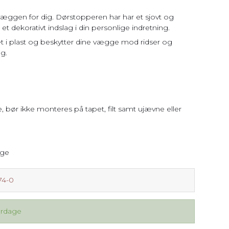
gen for dig. Dørstopperen har har et sjovt og
t dekorativt indslag i din personlige indretning.
et i plast og beskytter dine vægge mod ridser og
ag.
 bør ikke monteres på tapet, filt samt ujævne eller
age
74-0
erdage