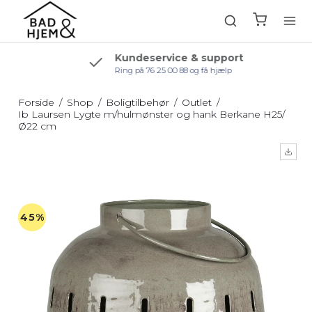
Kundeservice & support
Ring på 76 25 00 88 og få hjælp
Forside
/
Shop
/
Boligtilbehør
/
Outlet
/
Ib Laursen Lygte m/hulmønster og hank Berkane H25/
Ø22 cm
45%