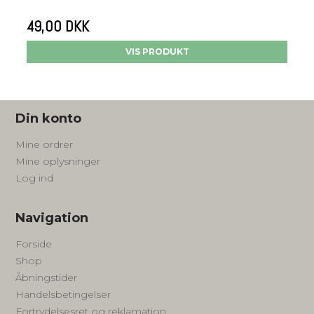
49,00 DKK
VIS PRODUKT
Din konto
Mine ordrer
Mine oplysninger
Log ind
Navigation
Forside
Shop
Åbningstider
Handelsbetingelser
Fortrydelsesret og reklamation